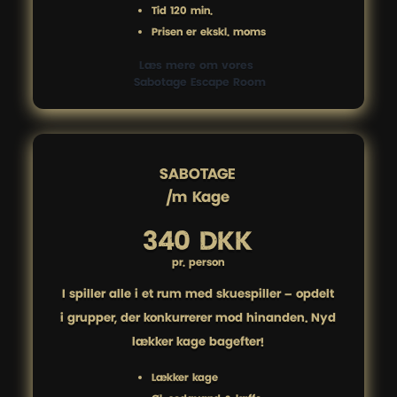
Tid 120 min.
Prisen er ekskl. moms
Læs mere om vores 
 Sabotage Escape Room
SABOTAGE

/m Kage
340 DKK
pr. person
I spiller alle i ét rum med skuespiller – opdelt
i grupper, der konkurrerer mod hinanden. Nyd
lækker kage bagefter!
Lækker kage