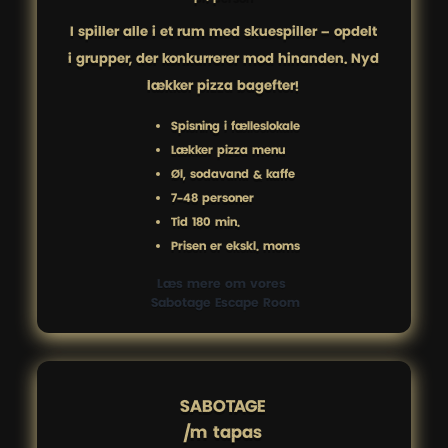
I spiller alle i ét rum med skuespiller – opdelt
i grupper, der konkurrerer mod hinanden. Nyd
lækker pizza bagefter!
Spisning i fælleslokale
Lækker pizza menu
Øl, sodavand & kaffe
7-48 personer
Tid 180 min.
Prisen er ekskl. moms
Læs mere om vores 
 Sabotage Escape Room
SABOTAGE

/m tapas