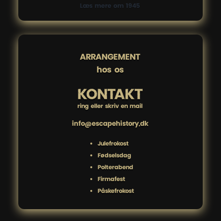
Læs mere om 1945
ARRANGEMENT

hos os
KONTAKT
ring eller skriv en mail
info@escapehistory.dk
Julefrokost
Fødselsdag
Polterabend
Firmafest
Påskefrokost