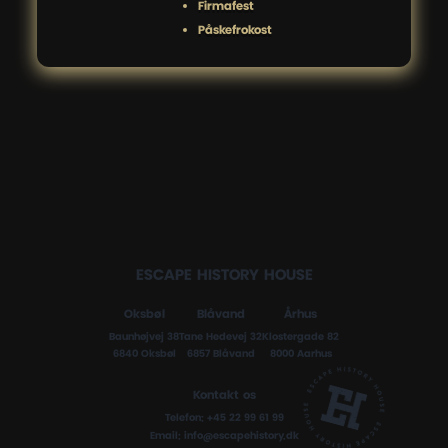
Firmafest
Påskefrokost
ESCAPE HISTORY HOUSE
Oksbøl
Blåvand
Århus
Baunhøjvej 38
Tane Hedevej 32
Klostergade 82
6840 Oksbøl
6857 Blåvand
8000 Aarhus
Kontakt os
Telefon:
+45 22 99 61 99
Email:
info@escapehistory.dk