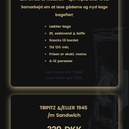
Samarbejd om at løse gåderne og nyd kage
bagefter!
Lækker kage
Øl, sodavand & kaffe
Snacks til bordet
Tid 120 min.
Prisen er ekskl. moms
4-12 personer
Læs mere om Tirpitz
Læs mere om 1945
TIRPITZ &/ELLER 1945 

/m Sandwich