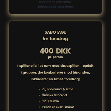
Læs mere om vores 
 Sabotage Escape Room
SABOTAGE

/m foredrag
400 DKK
pr. person
I spiller alle i ét rum med skuespiller – opdelt
i grupper, der konkurrerer mod hinanden.
Inkluderer en times foredrag!
Øl, sodavand & kaffe
Snacks til bordet
Tid 180 min.
Prisen er ekskl. moms