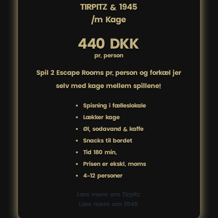
TIRPITZ & 1945

/m Kage
440 DKK
pr. person
Spil 2 Escape Rooms pr. person og forkæl jer
selv med kage mellem spillene!
Spisning i fælleslokale
Lækker kage
Øl, sodavand & kaffe
Snacks til bordet
Tid 180 min.
Prisen er ekskl. moms
4-12 personer
Læs mere om Tirpitz
Læs mere om 1945