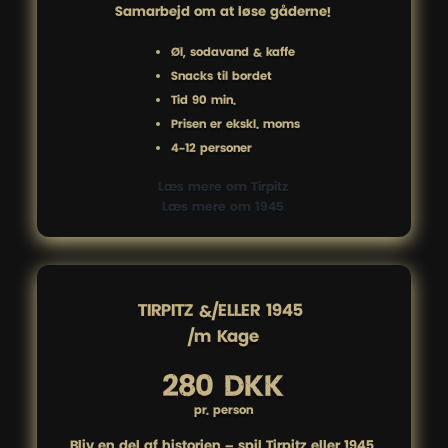
Samarbejd om at løse gåderne!
Øl, sodavand & kaffe
Snacks til bordet
Tid 90 min.
Prisen er ekskl. moms
4-12 personer
Læs mere om Tirpitz
Læs mere om 1945
TIRPITZ &/ELLER 1945 

/m Kage
280 DKK
pr. person
Bliv en del af historien – spil Tirpitz eller 1945.