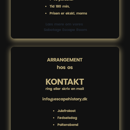
Tid 180 min.
Prisen er ekskl. moms
Læs mere om vores 
 Sabotage Escape Room
ARRANGEMENT

hos os
KONTAKT
ring eller skriv en mail
info@escapehistory.dk
Julefrokost
Fødselsdag
Polterabend