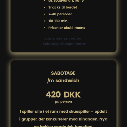
Øl, sodavand & kaffe
Snacks til bordet
7-48 personer
Tid 180 min.
Prisen er ekskl. moms
Læs mere om vores 
 Sabotage Escape Room
SABOTAGE

/m sandwich
420 DKK
pr. person
I spiller alle i ét rum med skuespiller – opdelt
i grupper, der konkurrerer mod hinanden. Nyd
en lækker sandwich bagefter!