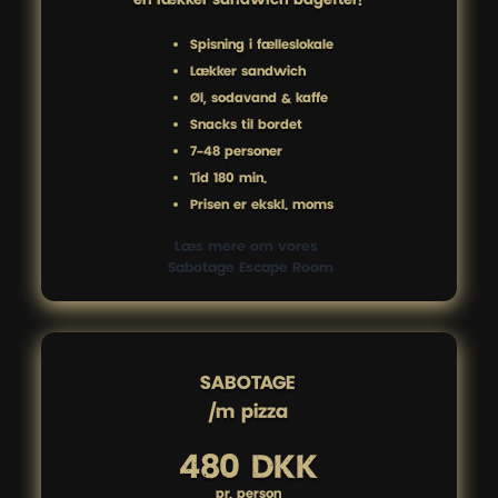
Spisning i fælleslokale
Lækker sandwich
Øl, sodavand & kaffe
Snacks til bordet
7-48 personer
Tid 180 min.
Prisen er ekskl. moms
Læs mere om vores 
 Sabotage Escape Room
SABOTAGE

/m pizza
480 DKK
pr. person