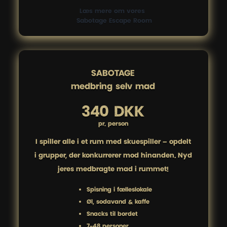
Læs mere om vores 
 Sabotage Escape Room
SABOTAGE

medbring selv mad
340 DKK
pr. person
I spiller alle i ét rum med skuespiller – opdelt
i grupper, der konkurrerer mod hinanden. Nyd
jeres medbragte mad i rummet!
Spisning i fælleslokale
Øl, sodavand & kaffe
Snacks til bordet
7-48 personer