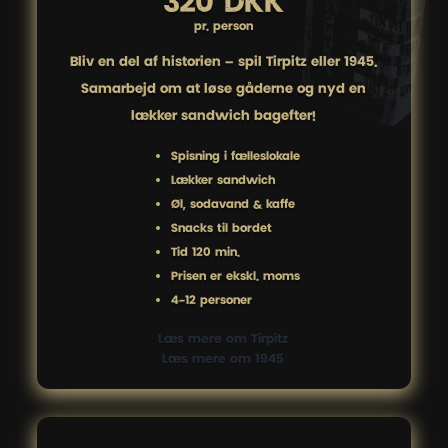
320 DKK
pr. person
Bliv en del af historien – spil Tirpitz eller 1945.
Samarbejd om at løse gåderne og nyd en
lækker sandwich bagefter!
Spisning i fælleslokale
Lækker sandwich
Øl, sodavand & kaffe
Snacks til bordet
Tid 120 min.
Prisen er ekskl. moms
4-12 personer
Læs mere om Tirpitz
Læs mere om 1945