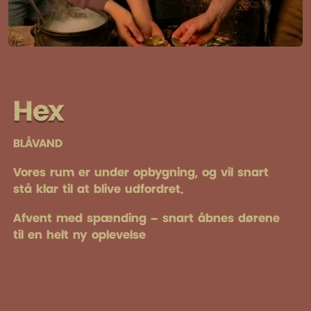
Hex
BLÅVAND
Vores rum er under opbygning, og vil snart
stå klar til at blive udfordret.
Afvent med spænding – snart åbnes dørene
til en helt ny oplevelse