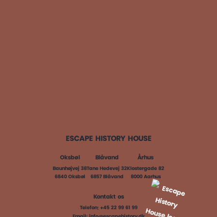
Regan Vest
ESCAPE HISTORY HOUSE
Oksbøl
Blåvand
Århus
Baunhøjvej 38
Tane Hedevej 32
Klostergade 82
6840 Oksbøl
6857 Blåvand
8000 Aarhus
Kontakt os
Telefon:
+45 22 99 61 99
Email:
info@escapehistory.dk